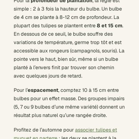
Pour la
profondeur de plantation
, la règle est
simple : 2 à 3 fois la hauteur du bulbe. Un bulbe
de 4 cm se plante à 8-12 cm de profondeur. La
plupart des tulipes se plantent entre
8 et 15 cm
.
En dessous de ce seuil, le bulbe souffre des
variations de température, germe trop tôt et est
accessible aux rongeurs (campagnols, souris). La
pointe vers le haut, bien sûr, même si un bulbe
planté à l’envers finit par trouver son chemin
avec quelques jours de retard.
Pour l’
espacement
, comptez 10 à 15 cm entre
bulbes pour un effet masse. Des groupes impairs
(5, 7 ou 9 bulbes d’une même variété) donnent un
résultat plus naturel qu’une rangée droite.
Profitez de l’automne pour
associer tulipes et
muguet en parterre
: les deux se plantent à la