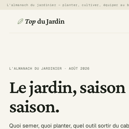
Aller
L’almanach du jardinier — planter, cultiver, équiper au 
au
contenu
Top
du Jardin
L’ALMANACH DU JARDINIER · AOÛT 2026
Le jardin, saison
saison.
Quoi semer, quoi planter, quel outil sortir du ca