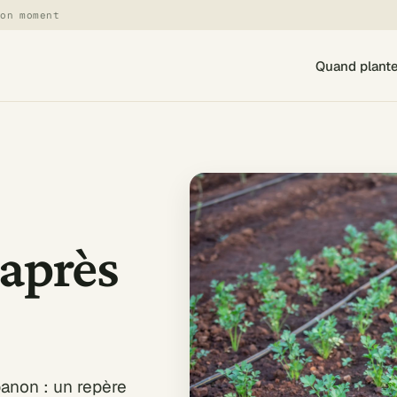
bon moment
Quand plant
 après
banon : un repère