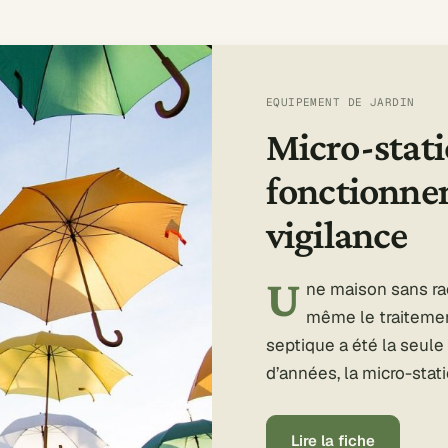
EQUIPEMENT DE JARDIN
Micro-stati
fonctionnem
vigilance
U
ne maison sans ra
même le traitemen
septique a été la seule
d’années, la micro-sta
Lire la fiche